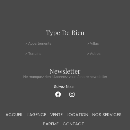
Type De Bien
> Appartements
> Villas
> Terrains
> Autres
Newsletter
Ne manquez rien ! Abonnez-vous à notre newsletter
Suivez-Nous :
ACCUEIL
L’AGENCE
VENTE
LOCATION
NOS SERVICES
BAREME
CONTACT