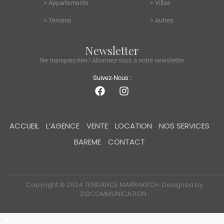
> Appartements
> Villas
> Terrains
> Autres
Newsletter
Ne manquez rien ! Abonnez-vous à notre newsletter
Suivez-Nous :
ACCUEIL
L’AGENCE
VENTE
LOCATION
NOS SERVICES
BAREME
CONTACT
Copyright © 2024 TENDANCE MARRAKECH. Designed by
212COMMUNICATION .