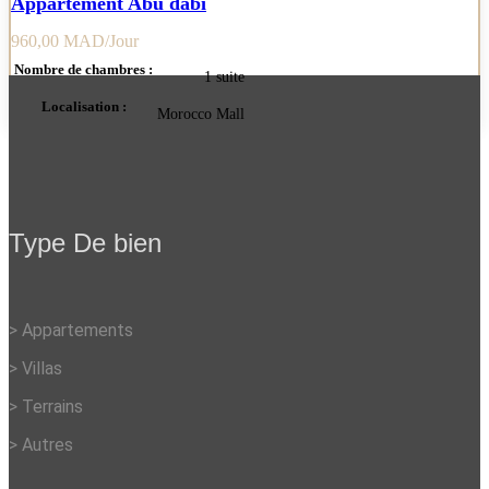
Appartement Abu dabi
960,00
MAD
Nombre de chambres :
1 suite
Localisation :
Morocco Mall
Type De bien
> Appartements
> Villas
> Terrains
> Autres