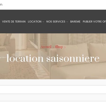
om
VENTE DE TERRAIN
LOCATION
NOS SERVICES
BAREME
PUBLIER VOTRE O
Accueil
Shop
location saisonniere