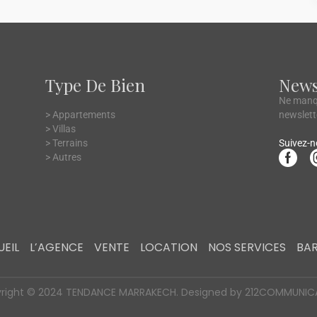
Type De Bien
News
Ne manqu
> Appartements
newslett
> Villas
> Terrains
Suivez-n
> Autres
EIL
L’AGENCE
VENTE
LOCATION
NOS SERVICES
BA
right © 2024 TENDANCE MARRAKECH. Designed by 212COMMUNICA