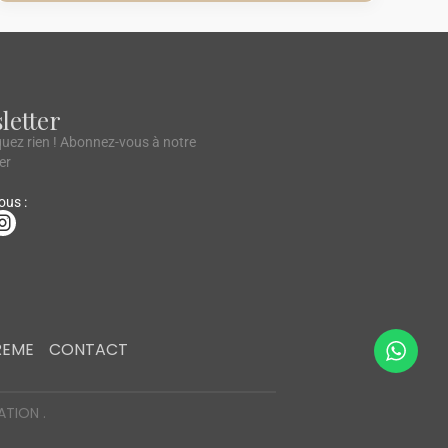
letter
ez rien ! Abonnez-vous à notre
er
ous :
REME
CONTACT
TION .